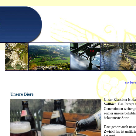
sortier
21.04.2021 - 11:40:30
Unsere Biere
Unser Klassiker ist d
Vollbier
. Das Rezept
Generationen weiterge
seither unsere beliebte
bekannteste Sorte.
Dazugehört auch uns
Zwickl
. Es ist unfiltr