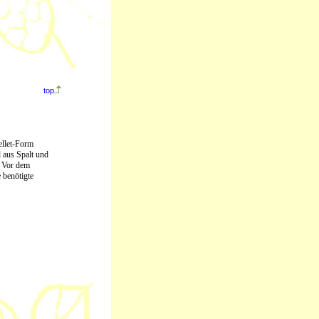
top
ellet-Form
 aus Spalt und
t. Vor dem
 benötigte