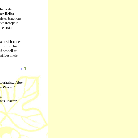
hs in der
nser
Helles
.
ster braut das
uer Rezeptur.
ie ersten
ellt sich unser
r
hinzu. Hier
f schnell zu
afft es meist
top
 erhalts... Aber
s Wasser
!
ir
 aus unserer