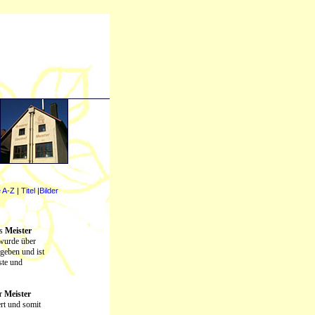
e A-Z
|
Titel
|
Bilder
as
Meister
 wurde über
geben und ist
ste und
er
Meister
iert und somit