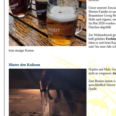
hefetrüb.
Unser neuester Zuwac
Meister-Familie ist u
Braumeister Georg Mei
Helle nach eigener, ne
Im Mai 2020 wurden d
Flaschen abgefüllt.
Zur Weihnachtszeit ges
heiß geliebtes
Festbie
lohnt es sich beim Kau
sein! Ins neue Jahr sch
kein einziger Kasten.
21.04.2021 - 09:31:47
Hinter den Kulissen
Hopfen und Malz, Gott
nicht zu vergessen:
da
Zum Brauen nutzen w
ausschließlich Wasser
Quelle.