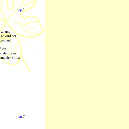
top
 zu uns
nge wird bei
gen und
Biere
on der Firma
 und der Firma
top