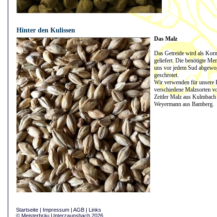
21.04.2021 - 09:28:53
Hinter den Kulissen
Das Malz
Das Getreide wird als Korn
geliefert. Die benötigte Me
uns vor jedem Sud abgewo
geschrotet.
Wir verwenden für unsere 
verschiedene Malzsorten v
Zeitler Malz aus Kulmbach
Weyermann aus Bamberg.
Startseite
|
Impressum
|
AGB
|
Links
© Meisterbräu Unterzaunsbach 2026